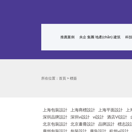
推薦案例
央企 集團 地產(chǎn) 建筑
科技
所在位置：
首頁
>
標簽
上海包裝設計
上海商標設計
上海平面設計
上
深圳品牌設計
深圳vi設計
vi設計
酒店VI設計
北京包裝設計
北京畫冊設計
品牌設計
標志設
廣州包裝設計
包裝設計
廣告設計
杭州vi設計